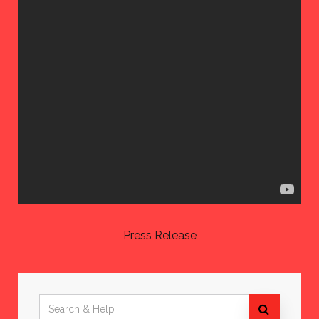
Press Release
Search
for: