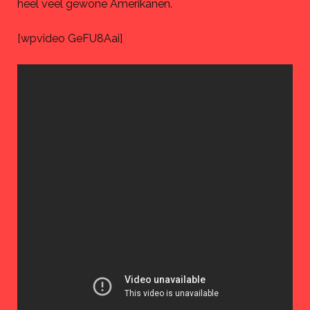
heel veel gewone Amerikanen.
[wpvideo GeFU8Aai]